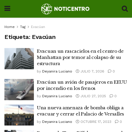
Home
Tag
Evacúan
Etiqueta:
Evacúan
Evacuan un rascacielos en el centro de
Manhattan por temor al colapso de su
estructura
by
Deyanira Luciano
JULIO 7, 2026
0
Evacúan un avión de pasajeros en EEUU
por incendio en los frenos
by
Deyanira Luciano
JULIO 27, 2025
0
Una nueva amenaza de bomba obliga a
evacuar y cerrar el Palacio de Versalles
by
Deyanira Luciano
OCTUBRE 17, 2023
0