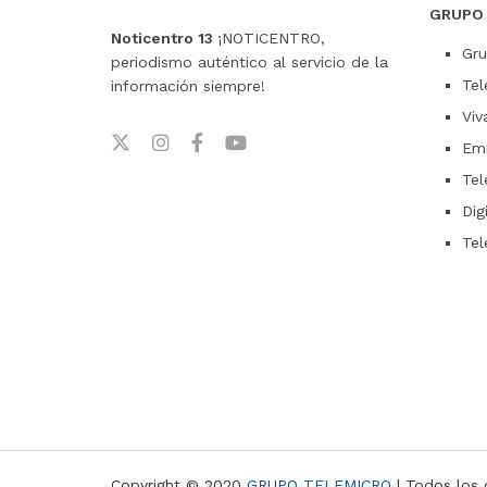
GRUPO
Noticentro 13
¡NOTICENTRO,
Gru
periodismo auténtico al servicio de la
Tel
información siempre!
Viv
Emi
Tel
Dig
Tel
Copyright © 2020
GRUPO TELEMICRO
| Todos los 