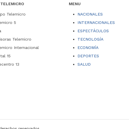
 TELEMICRO
MENU
po Telemicro
NACIONALES
emicro 5
INTERNACIONALES
a
ESPECTÁCULOS
soras Telemicro
TECNOLOGÍA
emicro Internacional
ECONOMÍA
ital 15
DEPORTES
ecentro 13
SALUD
derechos reservados.