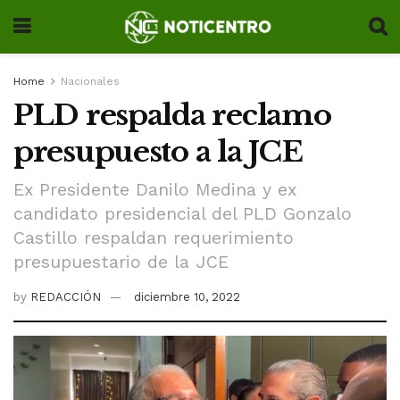
Home
Nacionales
PLD respalda reclamo
presupuesto a la JCE
Ex Presidente Danilo Medina y ex
candidato presidencial del PLD Gonzalo
Castillo respaldan requerimiento
presupuestario de la JCE
by
REDACCIÓN
diciembre 10, 2022