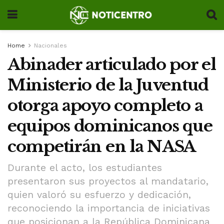
Home
Nacionales
Abinader articulado por el
Ministerio de la Juventud
otorga apoyo completo a
equipos dominicanos que
competirán en la NASA
Durante el acto, los estudiantes
presentaron sus proyectos al mandatario,
quien valoró su esfuerzo y dedicación,
reconociendo la importancia de iniciativas
que posicionan a la República Dominicana