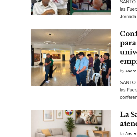
SANTO D
las Fuer
Jornada 
Conf
para
unive
empr
by
Andrei
SANTO D
las Fuer
conferen
La S
aten
by
Andrei