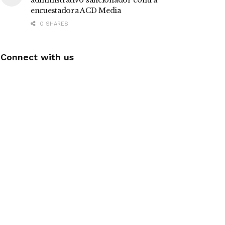
administrativo sancionador contra
encuestadora ACD Media
0 SHARES
Connect with us