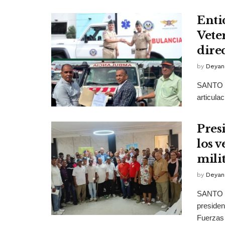
Enti
Vete
dire
by
Deyan
SANTO D
articulac
Pres
los 
milit
by
Deyan
SANTO D
presiden
Fuerzas 