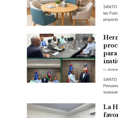
SANTO D
las Fuer
proyecto 
Herm
proc
para
inst
by
Andrei
SANTO D
Pensiona
sostuvie
La H
favo