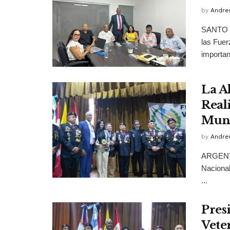
by
Andrei
SANTO D
las Fuer
importan
La A
Real
Mund
by
Andrei
ARGENTIN
Nacional
...
Pres
Vete