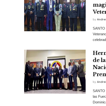
magi
Vete
by
Andrei
SANTO D
Veteran
celebrado
Herm
de l
Nacio
Prem
by
Andrei
SANTO D
las Fuer
Dominica