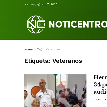
viernes, agosto 7, 2026
Home
Tag
Veteranos
Etiqueta:
Veteranos
Herm
34 p
audi
by
Andrei