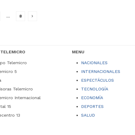
…
8
 TELEMICRO
MENU
po Telemicro
NACIONALES
emicro 5
INTERNACIONALES
a
ESPECTÁCULOS
soras Telemicro
TECNOLOGÍA
emicro Internacional
ECONOMÍA
ital 15
DEPORTES
ecentro 13
SALUD