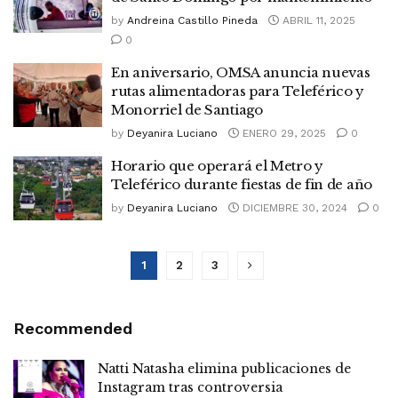
by
Andreina Castillo Pineda
ABRIL 11, 2025
0
En aniversario, OMSA anuncia nuevas
rutas alimentadoras para Teleférico y
Monorriel de Santiago
by
Deyanira Luciano
ENERO 29, 2025
0
Horario que operará el Metro y
Teleférico durante fiestas de fin de año
by
Deyanira Luciano
DICIEMBRE 30, 2024
0
1
2
3
Recommended
Natti Natasha elimina publicaciones de
Instagram tras controversia