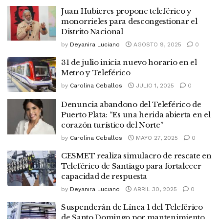
Juan Hubieres propone teleférico y
monorrieles para descongestionar el
Distrito Nacional
by
Deyanira Luciano
AGOSTO 9, 2025
0
31 de julio inicia nuevo horario en el
Metro y Teleférico
by
Carolina Ceballos
JULIO 1, 2025
0
Denuncia abandono del Teleférico de
Puerto Plata: “Es una herida abierta en el
corazón turístico del Norte”
by
Carolina Ceballos
MAYO 27, 2025
0
CESMET realiza simulacro de rescate en
Teleférico de Santiago para fortalecer
capacidad de respuesta
by
Deyanira Luciano
ABRIL 30, 2025
0
Suspenderán de Línea 1 del Teleférico
de Santo Domingo por mantenimiento