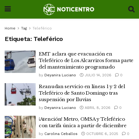
Home
Tag
Teleférico
Etiqueta:
Teleférico
EMT aclara que evacuación en
Teleférico de Los Alcarrizos forma parte
del mantenimiento programado
by
Deyanira Luciano
JULIO 14, 2026
0
Reanudan servicio en líneas 1 y 2 del
Teleférico de Santo Domingo tras
suspensión por lluvias
by
Deyanira Luciano
ABRIL 8, 2026
0
¡Atención! Metro, OMSA y Teleférico
con tarifa única a partir de diciembre
by
Carolina Ceballos
OCTUBRE 6, 2025
0