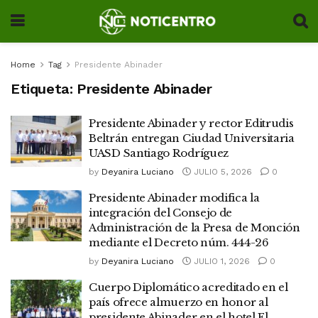
Home
Tag
Presidente Abinader
Etiqueta:
Presidente Abinader
Presidente Abinader y rector Editrudis
Beltrán entregan Ciudad Universitaria
UASD Santiago Rodríguez
by
Deyanira Luciano
JULIO 5, 2026
0
Presidente Abinader modifica la
integración del Consejo de
Administración de la Presa de Monción
mediante el Decreto núm. 444-26
by
Deyanira Luciano
JULIO 1, 2026
0
Cuerpo Diplomático acreditado en el
país ofrece almuerzo en honor al
presidente Abinader en el hotel El