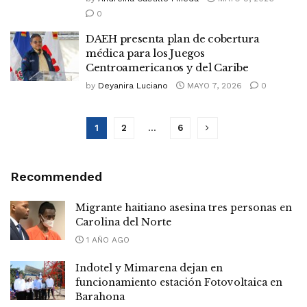
0
DAEH presenta plan de cobertura
médica para los Juegos
Centroamericanos y del Caribe
by
Deyanira Luciano
MAYO 7, 2026
0
1
2
…
6
Recommended
Migrante haitiano asesina tres personas en
Carolina del Norte
1 AÑO AGO
Indotel y Mimarena dejan en
funcionamiento estación Fotovoltaica en
Barahona