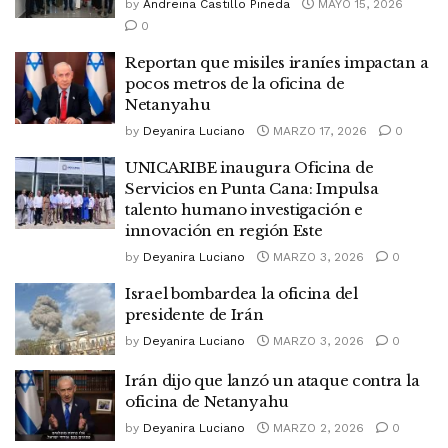
by
Andreina Castillo Pineda
MAYO 15, 2026
0
Reportan que misiles iraníes impactan a
pocos metros de la oficina de
Netanyahu
by
Deyanira Luciano
MARZO 17, 2026
0
UNICARIBE inaugura Oficina de
Servicios en Punta Cana: Impulsa
talento humano investigación e
innovación en región Este
by
Deyanira Luciano
MARZO 3, 2026
0
Israel bombardea la oficina del
presidente de Irán
by
Deyanira Luciano
MARZO 3, 2026
0
Irán dijo que lanzó un ataque contra la
oficina de Netanyahu
by
Deyanira Luciano
MARZO 2, 2026
0