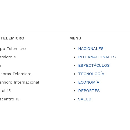
 TELEMICRO
MENU
po Telemicro
NACIONALES
emicro 5
INTERNACIONALES
a
ESPECTÁCULOS
soras Telemicro
TECNOLOGÍA
emicro Internacional
ECONOMÍA
ital 15
DEPORTES
ecentro 13
SALUD