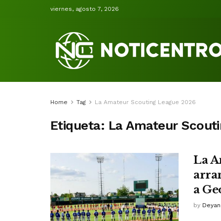
viernes, agosto 7, 2026
Home
Tag
La Amateur Scouting League 2026
Etiqueta:
La Amateur Scout
La A
arra
a Ge
by
Deyan