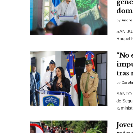
gene
dom
by
Andrei
SAN JUAN
Raquel P
“No 
impu
tras
by
Caroli
SANTO D
de Segur
la ministr
Jove