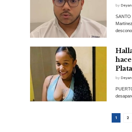
by
Deyan
SANTO D
Martínez
desconoc
Hall
hace
Plat
by
Deyan
PUERTO 
desapare
1
2