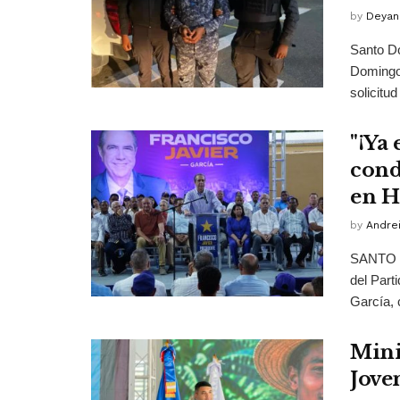
by
Deyan
Santo Do
Domingo 
solicitud 
"¡Ya 
cond
en 
by
Andrei
SANTO D
del Part
García, 
Mini
Jove