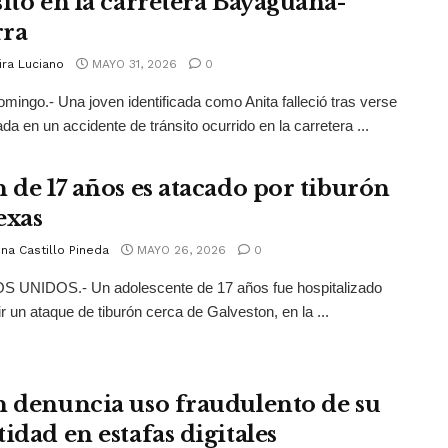
sito en la carretera Bayaguana-
ra
ira Luciano
MAYO 31, 2026
0
mingo.- Una joven identificada como Anita falleció tras verse
ada en un accidente de tránsito ocurrido en la carretera ...
n de 17 años es atacado por tiburón
exas
na Castillo Pineda
MAYO 26, 2026
0
 UNIDOS.- Un adolescente de 17 años fue hospitalizado
ir un ataque de tiburón cerca de Galveston, en la ...
n denuncia uso fraudulento de su
idad en estafas digitales