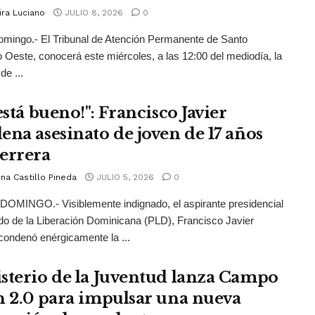
ira Luciano
JULIO 8, 2026
0
mingo.- El Tribunal de Atención Permanente de Santo
Oeste, conocerá este miércoles, a las 12:00 del mediodía, la
de ...
está bueno!": Francisco Javier
ena asesinato de joven de 17 años
Herrera
na Castillo Pineda
JULIO 5, 2026
0
OMINGO.- Visiblemente indignado, el aspirante presidencial
ido de la Liberación Dominicana (PLD), Francisco Javier
condenó enérgicamente la ...
sterio de la Juventud lanza Campo
n 2.0 para impulsar una nueva