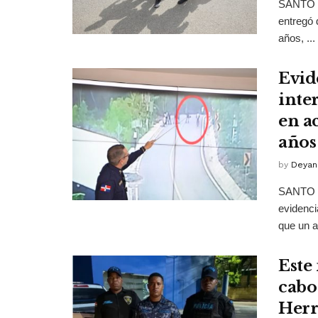
SANTO D
entregó 
años, ...
Evid
inte
en a
años
by
Deyan
SANTO D
evidenci
que un a
Este
cabo
Herr