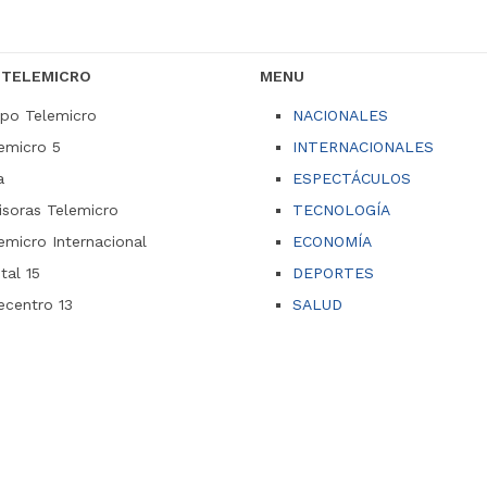
 TELEMICRO
MENU
po Telemicro
NACIONALES
emicro 5
INTERNACIONALES
a
ESPECTÁCULOS
soras Telemicro
TECNOLOGÍA
emicro Internacional
ECONOMÍA
ital 15
DEPORTES
ecentro 13
SALUD