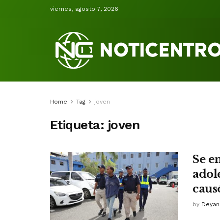
viernes, agosto 7, 2026
Home
Tag
joven
Etiqueta:
joven
Se e
adol
caus
by
Deyan