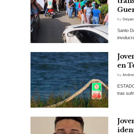
trán
Guer
by
Deyan
Santo Do
involucr
Jove
en T
by
Andrei
ESTADOS
tras sufr
Jove
ident