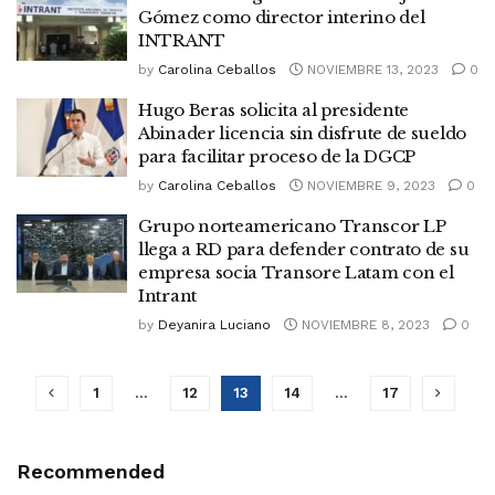
Gómez como director interino del
INTRANT
by
Carolina Ceballos
NOVIEMBRE 13, 2023
0
Hugo Beras solicita al presidente
Abinader licencia sin disfrute de sueldo
para facilitar proceso de la DGCP
by
Carolina Ceballos
NOVIEMBRE 9, 2023
0
Grupo norteamericano Transcor LP
llega a RD para defender contrato de su
empresa socia Transore Latam con el
Intrant
by
Deyanira Luciano
NOVIEMBRE 8, 2023
0
1
…
12
13
14
…
17
Recommended