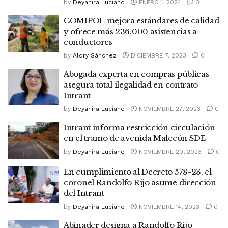
by
Deyanira Luciano
ENERO 1, 2024
0
COMIPOL mejora estándares de calidad
y ofrece más 236,000 asistencias a
conductores
by
Aldry Sánchez
DICIEMBRE 7, 2023
0
Abogada experta en compras públicas
asegura total ilegalidad en contrato
Intrant
by
Deyanira Luciano
NOVIEMBRE 27, 2023
0
Intrant informa restricción circulación
en el tramo de avenida Malecón SDE
by
Deyanira Luciano
NOVIEMBRE 20, 2023
0
En cumplimiento al Decreto 578-23, el
coronel Randolfo Rijo asume dirección
del Intrant
by
Deyanira Luciano
NOVIEMBRE 14, 2023
0
Abinader designa a Randolfo Rijo