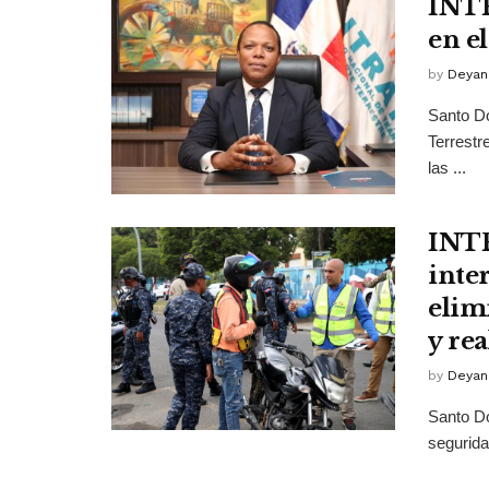
INTR
en e
by
Deyan
Santo Do
Terrestr
las ...
INTR
inte
elim
y re
by
Deyan
Santo Do
seguridad