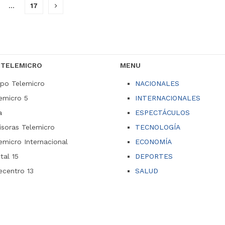
…
17
 TELEMICRO
MENU
po Telemicro
NACIONALES
emicro 5
INTERNACIONALES
a
ESPECTÁCULOS
soras Telemicro
TECNOLOGÍA
emicro Internacional
ECONOMÍA
ital 15
DEPORTES
ecentro 13
SALUD