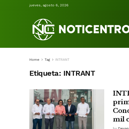
jueves, agosto 6, 2026
Home
Tag
INTRANT
Etiqueta:
INTRANT
INTR
prim
Cond
mil 
by
Deyan