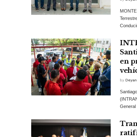
MONTE PL
Terrestr
Conducir 
INTR
Sant
en pr
vehí
by
Deyan
Santiago
(INTRANT
General .
Tran
rati