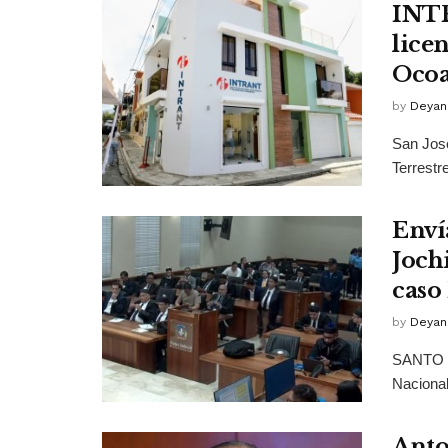
INTR
lice
Oco
by
Deyan
San José
Terrestr
Enví
Joch
caso
by
Deyan
SANTO D
Nacional
Anto