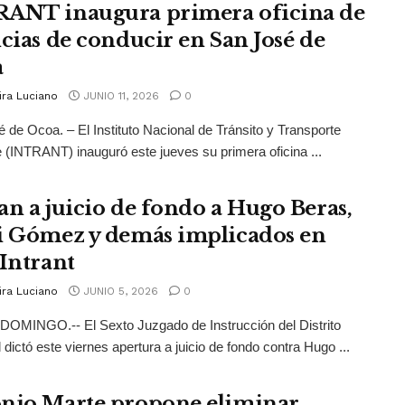
ANT inaugura primera oficina de
ncias de conducir en San José de
a
ira Luciano
JUNIO 11, 2026
0
 de Ocoa. – El Instituto Nacional de Tránsito y Transporte
e (INTRANT) inauguró este jueves su primera oficina ...
an a juicio de fondo a Hugo Beras,
i Gómez y demás implicados en
 Intrant
ira Luciano
JUNIO 5, 2026
0
OMINGO.-- El Sexto Juzgado de Instrucción del Distrito
 dictó este viernes apertura a juicio de fondo contra Hugo ...
nio Marte propone eliminar