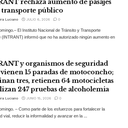
ANT rechaza aumento de pasajes
l transporte público
ira Luciano
JULIO 6, 2026
0
mingo.– El Instituto Nacional de Tránsito y Transporte
e (INTRANT) informó que no ha autorizado ningún aumento en
ANT y organismos de seguridad
rvienen 15 paradas de motoconcho;
inan tres, retienen 64 motocicletas
alizan 247 pruebas de alcoholemia
ira Luciano
JUNIO 15, 2026
0
mingo. – Como parte de los esfuerzos para fortalecer la
 vial, reducir la informalidad y avanzar en la ...