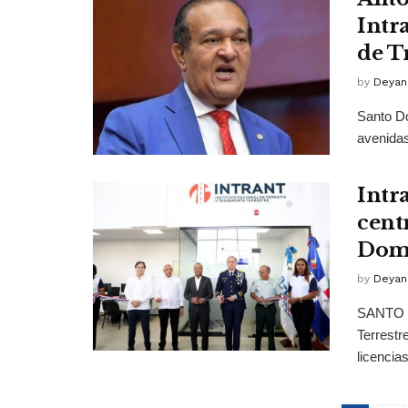
Intr
de T
by
Deyan
Santo Do
avenidas 
Intra
cent
Domi
by
Deyan
SANTO D
Terrestr
licencias