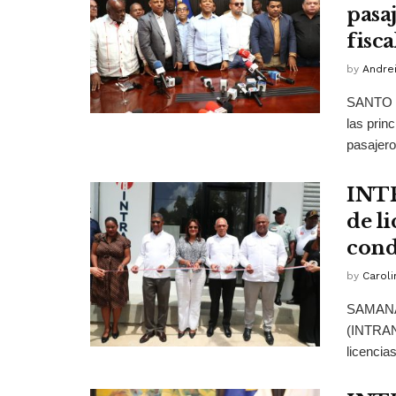
pasa
fisc
by
Andrei
SANTO D
las prin
pasajero
INTR
de l
cond
by
Caroli
SAMANÁ.-
(INTRANT
licencias