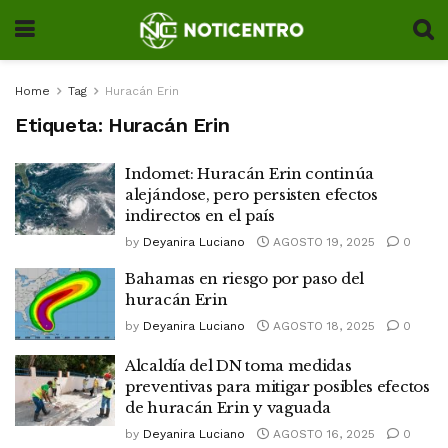
Home
Tag
Huracán Erin
Etiqueta:
Huracán Erin
Indomet: Huracán Erin continúa
alejándose, pero persisten efectos
indirectos en el país
by
Deyanira Luciano
AGOSTO 19, 2025
0
Bahamas en riesgo por paso del
huracán Erin
by
Deyanira Luciano
AGOSTO 18, 2025
0
Alcaldía del DN toma medidas
preventivas para mitigar posibles efectos
de huracán Erin y vaguada
by
Deyanira Luciano
AGOSTO 16, 2025
0