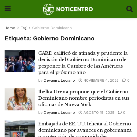
Home
Tag
Gobierno Dominicano
Etiqueta:
Gobierno Dominicano
CARD calificó de atinada y prudente la
decisión del Gobierno Dominicano de
posponer la Cumbre de las Américas
para el próximo año
by
Deyanira Luciano
NOVIEMBRE 4, 2025
0
Ibelka Ureña propone que el Gobierno
Dominicano nombre periodistas en sus
oficinas de Nueva York
by
Deyanira Luciano
AGOSTO 15, 2025
0
Embajada de EE. UU. felicita al Gobierno
dominicano por avances en gobernanza
y protección de comunidades