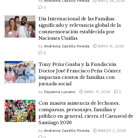
by
Andreina Castillo Pineda
MAYO 24, 2026
0
Día Internacional de las Familias:
significado y relevancia global de la
conmemoración establecida por
Naciones Unidas
by
Andreina Castillo Pineda
MAYO 15, 2026
0
Tony Peña Guaba y la Fundación
Doctor José Francisco Peña Gómez
impactan cientos de familias con
jornada social
by
Deyanira Luciano
ABRIL 17, 2026
0
Con masiva asistencia de lechones,
comparsas, personajes, familias y
público en general, cierra el Carnaval de
Santiago 2026
by
Andreina Castillo Pineda
MARZO 2, 2026
0