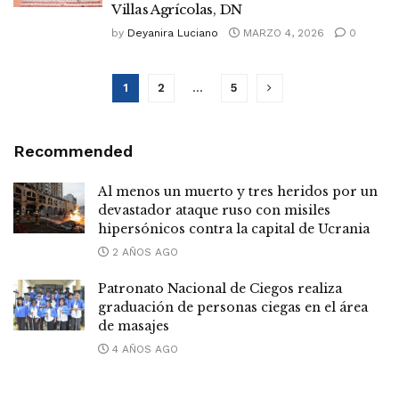
Villas Agrícolas, DN
by
Deyanira Luciano
MARZO 4, 2026
0
1
2
…
5
Recommended
Al menos un muerto y tres heridos por un
devastador ataque ruso con misiles
hipersónicos contra la capital de Ucrania
2 AÑOS AGO
Patronato Nacional de Ciegos realiza
graduación de personas ciegas en el área
de masajes
4 AÑOS AGO