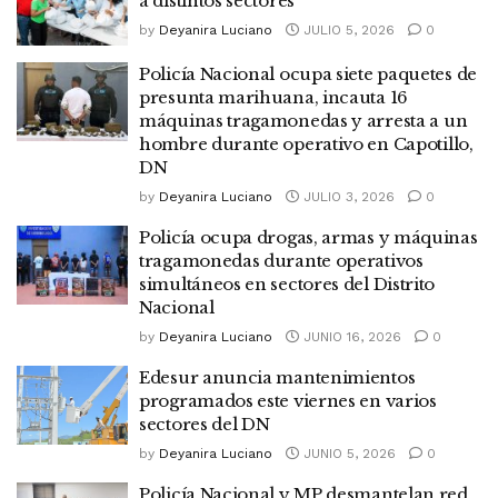
a distintos sectores
by
Deyanira Luciano
JULIO 5, 2026
0
Policía Nacional ocupa siete paquetes de
presunta marihuana, incauta 16
máquinas tragamonedas y arresta a un
hombre durante operativo en Capotillo,
DN
by
Deyanira Luciano
JULIO 3, 2026
0
Policía ocupa drogas, armas y máquinas
tragamonedas durante operativos
simultáneos en sectores del Distrito
Nacional
by
Deyanira Luciano
JUNIO 16, 2026
0
Edesur anuncia mantenimientos
programados este viernes en varios
sectores del DN
by
Deyanira Luciano
JUNIO 5, 2026
0
Policía Nacional y MP desmantelan red