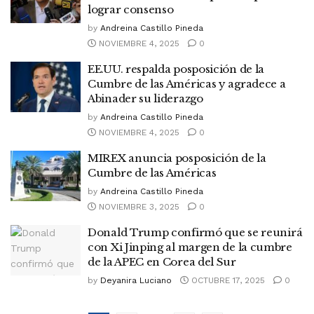
lograr consenso
by
Andreina Castillo Pineda
NOVIEMBRE 4, 2025
0
EE.UU. respalda posposición de la
Cumbre de las Américas y agradece a
Abinader su liderazgo
by
Andreina Castillo Pineda
NOVIEMBRE 4, 2025
0
MIREX anuncia posposición de la
Cumbre de las Américas
by
Andreina Castillo Pineda
NOVIEMBRE 3, 2025
0
Donald Trump confirmó que se reunirá
con Xi Jinping al margen de la cumbre
de la APEC en Corea del Sur
by
Deyanira Luciano
OCTUBRE 17, 2025
0