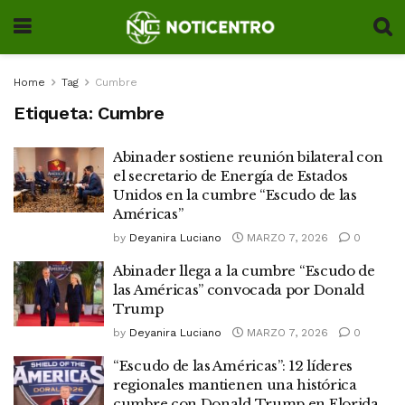
Home
Tag
Cumbre
Etiqueta:
Cumbre
Abinader sostiene reunión bilateral con
el secretario de Energía de Estados
Unidos en la cumbre “Escudo de las
Américas”
by
Deyanira Luciano
MARZO 7, 2026
0
Abinader llega a la cumbre “Escudo de
las Américas” convocada por Donald
Trump
by
Deyanira Luciano
MARZO 7, 2026
0
“Escudo de las Américas”: 12 líderes
regionales mantienen una histórica
cumbre con Donald Trump en Florida