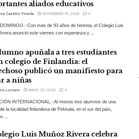
rtantes aliados educativos
na Castillo Pineda
NOVIEMBRE 14, 2025
0
OMINGO.- Con más de 93 años de historia, el Colegio Luis
vera anunció este viernes con esperanza y ...
lumno apuñala a tres estudiantes
n colegio de Finlandia: el
echoso publicó un manifiesto para
ar a niñas
ira Luciano
MAYO 20, 2025
0
ÓN INTERNACIONAL..-Al menos tres alumnos de una
de la localidad finlandesa de Pirkkala, en el sur del país,
n ...
olegio Luis Muñoz Rivera celebra