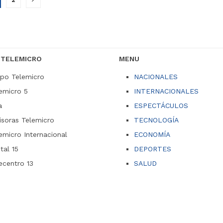
 TELEMICRO
MENU
po Telemicro
NACIONALES
emicro 5
INTERNACIONALES
a
ESPECTÁCULOS
soras Telemicro
TECNOLOGÍA
emicro Internacional
ECONOMÍA
ital 15
DEPORTES
ecentro 13
SALUD