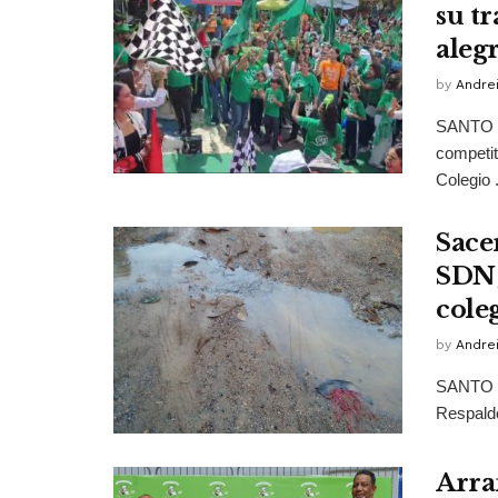
su t
alegr
by
Andrei
SANTO D
competit
Colegio .
Sacer
SDN;
cole
by
Andrei
SANTO D
Respaldo
Arra