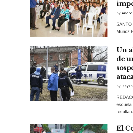
impo
by
Andrei
SANTO D
Muñoz Ri
Un a
de u
sosp
atac
by
Deyan
REDACCI
escuela 
resultaro
El C