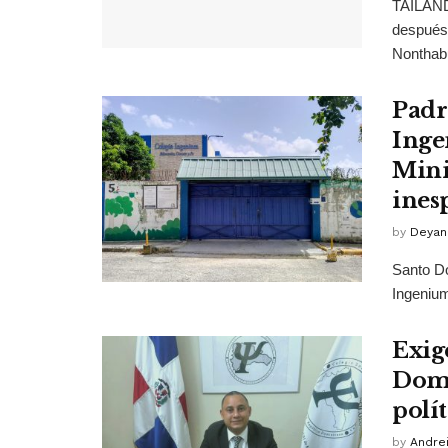
TAILAND
después 
Nonthabu
Padr
Inge
Mini
ines
by
Deyan
Santo Do
Ingenium
Exig
Domi
polít
by
Andrei