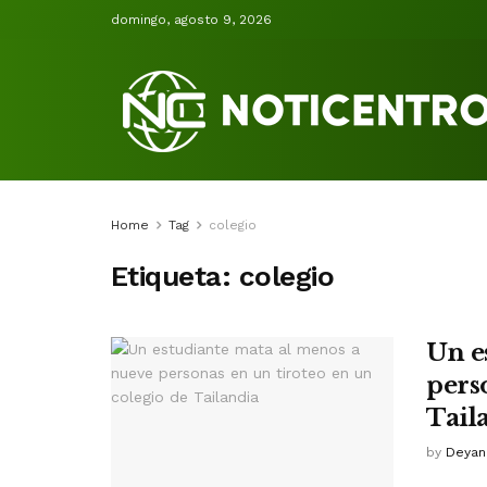
domingo, agosto 9, 2026
Home
Tag
colegio
Etiqueta:
colegio
Un e
pers
Tail
by
Deyan