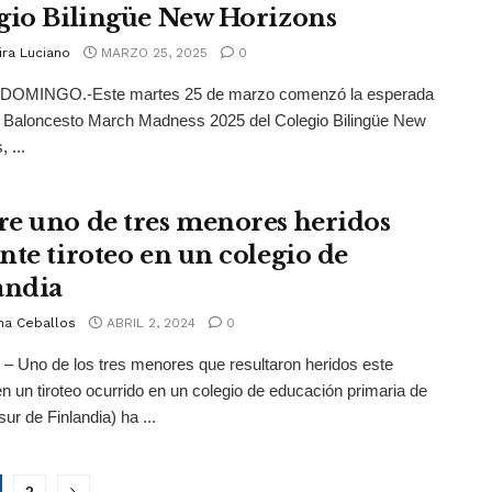
gio Bilingüe New Horizons
ira Luciano
MARZO 25, 2025
0
OMINGO.-Este martes 25 de marzo comenzó la esperada
 Baloncesto March Madness 2025 del Colegio Bilingüe New
 ...
e uno de tres menores heridos
nte tiroteo en un colegio de
andia
na Ceballos
ABRIL 2, 2024
0
. – Uno de los tres menores que resultaron heridos este
n un tiroteo ocurrido en un colegio de educación primaria de
ur de Finlandia) ha ...
2