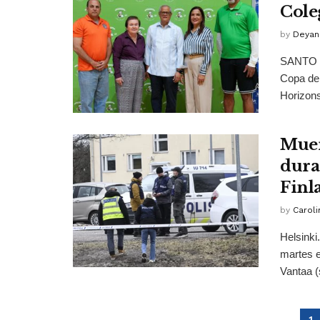
Cole
by
Deyan
SANTO D
Copa de
Horizons,
Muer
dura
Finl
by
Caroli
Helsinki
martes e
Vantaa (s
1