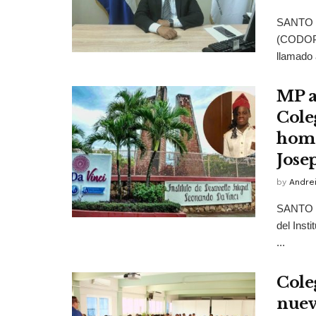
SANTO D
(CODOPSI
llamado 
MP a
Cole
homi
Jose
by
Andrei
SANTO D
del Inst
...
Cole
nuev