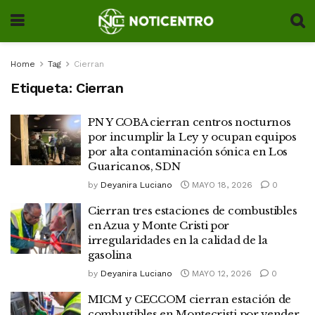
Home
Tag
Cierran
Etiqueta:
Cierran
PN Y COBA cierran centros nocturnos
por incumplir la Ley y ocupan equipos
por alta contaminación sónica en Los
Guaricanos, SDN
by
Deyanira Luciano
MAYO 18, 2026
0
Cierran tres estaciones de combustibles
en Azua y Monte Cristi por
irregularidades en la calidad de la
gasolina
by
Deyanira Luciano
MAYO 12, 2026
0
MICM y CECCOM cierran estación de
combustibles en Montecristi por vender