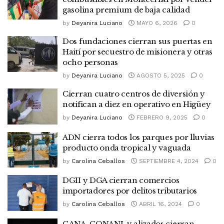
gasolina premium de baja calidad
by
Deyanira Luciano
MAYO 6, 2026
0
Dos fundaciones cierran sus puertas en
Haití por secuestro de misionera y otras
ocho personas
by
Deyanira Luciano
AGOSTO 5, 2025
0
Cierran cuatro centros de diversión y
notifican a diez en operativo en Higüey
by
Deyanira Luciano
FEBRERO 9, 2025
0
ADN cierra todos los parques por lluvias
producto onda tropical y vaguada
by
Carolina Ceballos
SEPTIEMBRE 4, 2024
0
DGII y DGA cierran comercios
importadores por delitos tributarios
by
Carolina Ceballos
ABRIL 16, 2024
0
GANA, CONANI y alizados cierran