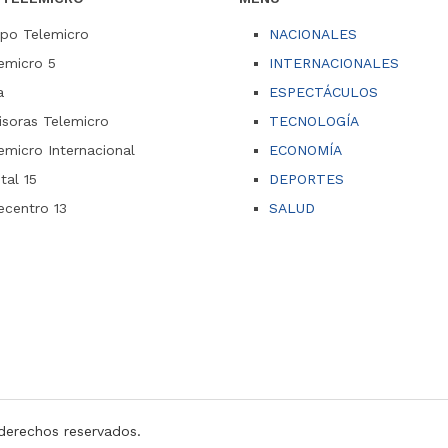
po Telemicro
NACIONALES
emicro 5
INTERNACIONALES
a
ESPECTÁCULOS
soras Telemicro
TECNOLOGÍA
emicro Internacional
ECONOMÍA
ital 15
DEPORTES
ecentro 13
SALUD
derechos reservados.