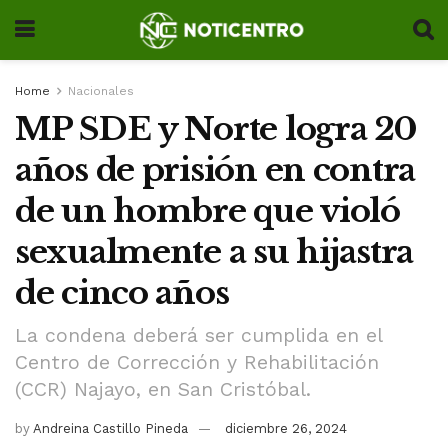
Home
Nacionales
MP SDE y Norte logra 20
años de prisión en contra
de un hombre que violó
sexualmente a su hijastra
de cinco años
La condena deberá ser cumplida en el
Centro de Corrección y Rehabilitación
(CCR) Najayo, en San Cristóbal.
by
Andreina Castillo Pineda
diciembre 26, 2024