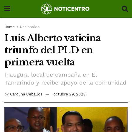
Home
Nacionales
Luis Alberto vaticina
triunfo del PLD en
primera vuelta
Inaugura local de campaña en El
Tamarindo y recibe apoyo de la comunidad
by
Carolina Ceballos
octubre 29, 2023