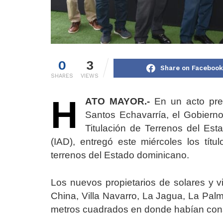
0
3
Share on Facebook
SHARES
VIEWS
H
ATO MAYOR.-
En un acto presi
Santos Echavarría, el Gobierno
Titulación de Terrenos del Est
(IAD), entregó este miércoles los tít
terrenos del Estado dominicano.
Los nuevos propietarios de solares y 
China, Villa Navarro, La Jagua, La Palmi
metros cuadrados en donde habían con