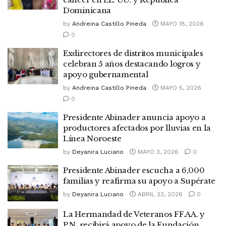
Dominicana
by
Andreina Castillo Pineda
MAYO 18, 2026
0
Exdirectores de distritos municipales
celebran 5 años destacando logros y
apoyo gubernamental
by
Andreina Castillo Pineda
MAYO 5, 2026
0
Presidente Abinader anuncia apoyo a
productores afectados por lluvias en la
Línea Noroeste
by
Deyanira Luciano
MAYO 3, 2026
0
Presidente Abinader escucha a 6,000
familias y reafirma su apoyo a Supérate
by
Deyanira Luciano
ABRIL 23, 2026
0
La Hermandad de Veteranos FF.AA. y
P.N. recibirá apoyo de la Fundación