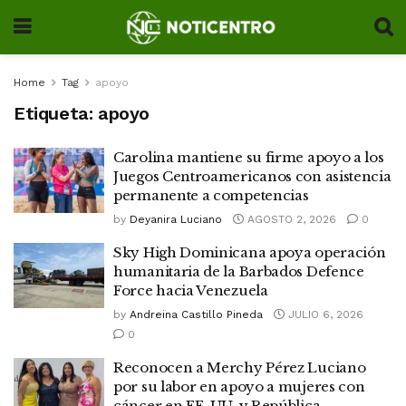
Home
Tag
apoyo
Etiqueta:
apoyo
Carolina mantiene su firme apoyo a los
Juegos Centroamericanos con asistencia
permanente a competencias
by
Deyanira Luciano
AGOSTO 2, 2026
0
Sky High Dominicana apoya operación
humanitaria de la Barbados Defence
Force hacia Venezuela
by
Andreina Castillo Pineda
JULIO 6, 2026
0
Reconocen a Merchy Pérez Luciano
por su labor en apoyo a mujeres con
cáncer en EE. UU. y República