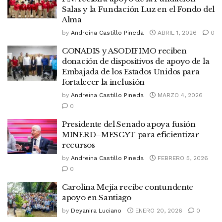
Salas y la Fundación Luz en el Fondo del
Alma
by
Andreina Castillo Pineda
ABRIL 1, 2026
0
CONADIS y ASODIFIMO reciben
donación de dispositivos de apoyo de la
Embajada de los Estados Unidos para
fortalecer la inclusión
by
Andreina Castillo Pineda
MARZO 4, 2026
0
Presidente del Senado apoya fusión
MINERD–MESCYT para eficientizar
recursos
by
Andreina Castillo Pineda
FEBRERO 5, 2026
0
Carolina Mejía recibe contundente
apoyo en Santiago
by
Deyanira Luciano
ENERO 20, 2026
0