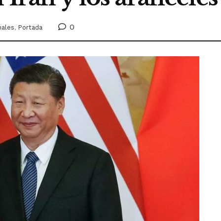
0
nales
,
Portada