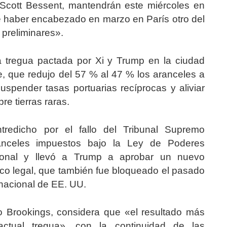
 Scott Bessent, mantendrán este miércoles en
 haber encabezado en marzo en París otro del
 preliminares».
la tregua pactada por Xi y Trump en la ciudad
, que redujo del 57 % al 47 % los aranceles a
spender tasas portuarias recíprocas y aliviar
re tierras raras.
redicho por el fallo del Tribunal Supremo
ranceles impuestos bajo la Ley de Poderes
ional y llevó a Trump a aprobar un nuevo
co legal, que también fue bloqueado el pasado
rnacional de EE. UU.
uto Brookings, considera que «el resultado más
ctual tregua», con la continuidad de las