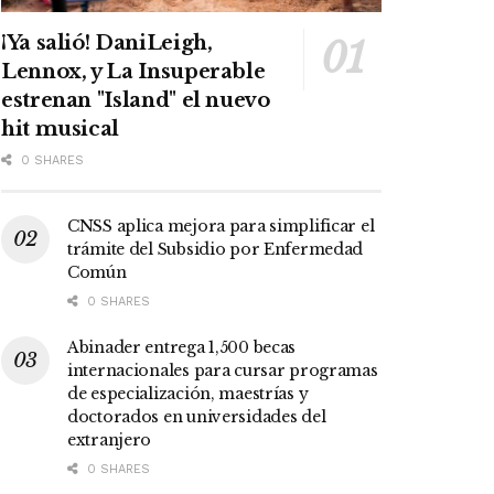
¡Ya salió! DaniLeigh,
Lennox, y La Insuperable
estrenan "Island" el nuevo
hit musical
0 SHARES
CNSS aplica mejora para simplificar el
trámite del Subsidio por Enfermedad
Común
0 SHARES
Abinader entrega 1,500 becas
internacionales para cursar programas
de especialización, maestrías y
doctorados en universidades del
extranjero
0 SHARES