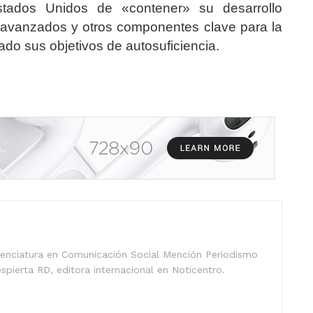
tados Unidos de «contener» su desarrollo
s avanzados y otros componentes clave para la
ado sus objetivos de autosuficiencia.
icenciatura en Comunicación Social Mención Periodismo
spierta RD, editora internacional en Noticentro.