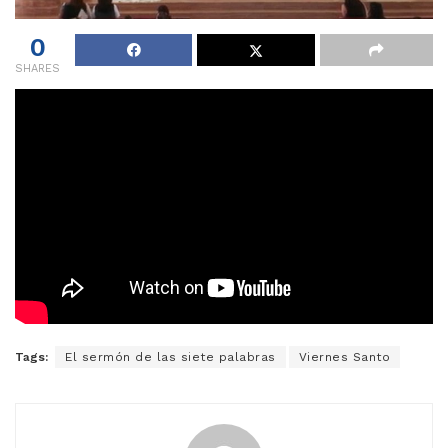
0
SHARES
Tags:
El sermón de las siete palabras
Viernes Santo