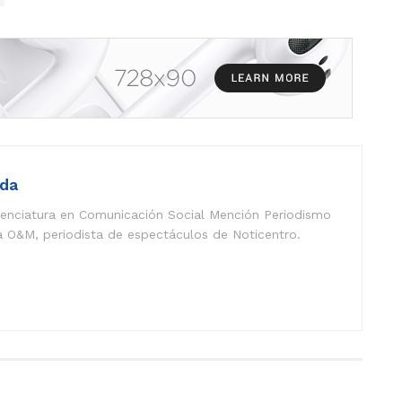
eda
icenciatura en Comunicación Social Mención Periodismo
a O&M, periodista de espectáculos de Noticentro.