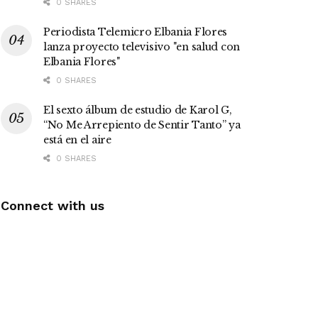
0 SHARES
Periodista Telemicro Elbania Flores
lanza proyecto televisivo "en salud con
Elbania Flores"
0 SHARES
El sexto álbum de estudio de Karol G,
“No Me Arrepiento de Sentir Tanto” ya
está en el aire
0 SHARES
Connect with us