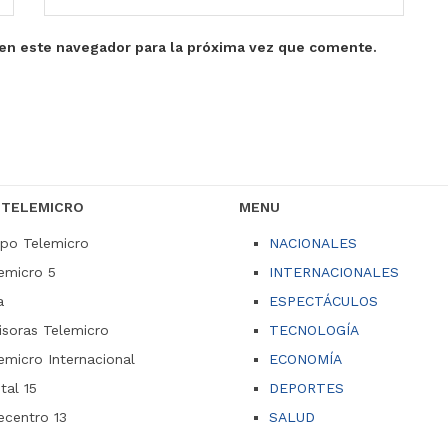
en este navegador para la próxima vez que comente.
 TELEMICRO
MENU
po Telemicro
NACIONALES
emicro 5
INTERNACIONALES
a
ESPECTÁCULOS
soras Telemicro
TECNOLOGÍA
emicro Internacional
ECONOMÍA
ital 15
DEPORTES
ecentro 13
SALUD