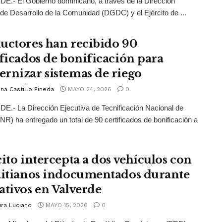
.- El Gobierno dominicano, a través de la Dirección
de Desarrollo de la Comunidad (DGDC) y el Ejército de ...
uctores han recibido 90
ificados de bonificación para
rnizar sistemas de riego
na Castillo Pineda
MAYO 24, 2026
0
.- La Dirección Ejecutiva de Tecnificación Nacional de
NR) ha entregado un total de 90 certificados de bonificación a
cito intercepta a dos vehículos con
aitianos indocumentados durante
ativos en Valverde
ira Luciano
MAYO 15, 2026
0