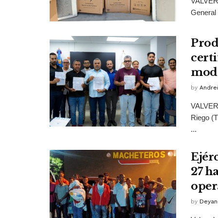
VALVERDE
General 
Prod
cert
mode
by
Andrei
VALVERDE
Riego (T
...
Ejér
27 h
oper
by
Deyan