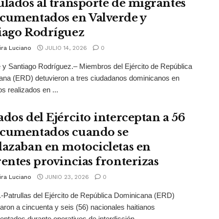
ulados al transporte de migrantes
cumentados en Valverde y
iago Rodríguez
ira Luciano
JULIO 14, 2026
0
 y Santiago Rodríguez.– Miembros del Ejército de República
ana (ERD) detuvieron a tres ciudadanos dominicanos en
os realizados en ...
ados del Ejército interceptan a 56
cumentados cuando se
lazaban en motocicletas en
rentes provincias fronterizas
ira Luciano
JUNIO 23, 2026
0
-Patrullas del Ejército de República Dominicana (ERD)
taron a cincuenta y seis (56) nacionales haitianos
ntados durante operativos de interdicción ...