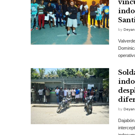
vinc
indo
Sant
by
Deyan
Valverde
Dominic
operativ
Sold
indo
desp
dife
by
Deyan
Dajabón.
intercep
indocume