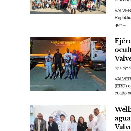
VALVERDE
Repúblic
que ...
Ejér
ocul
Valv
by
Deyan
VALVERD
(ERD) de
cuatro n
Well
agua
Valv