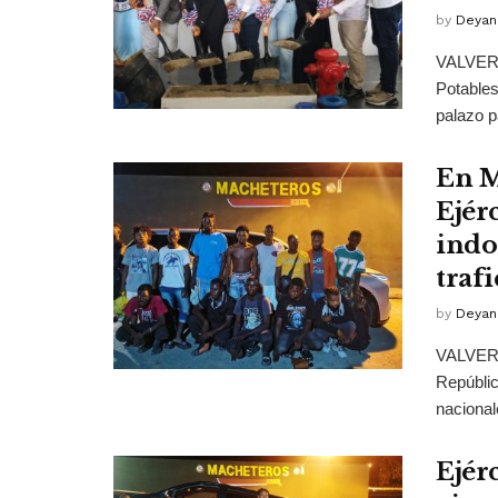
by
Deyan
VALVERDE
Potables
palazo pa
En M
Ejér
indo
traf
by
Deyan
VALVERDE
Repúblic
nacional
Ejér