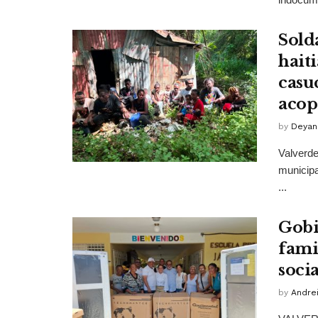
Sold
hait
casu
acop
by
Deyan
Valverde
municipa
...
Gobi
fami
soci
by
Andrei