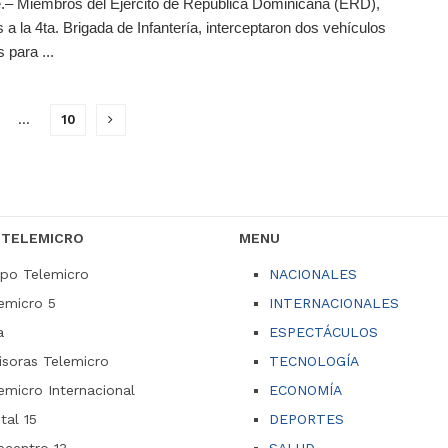
.– Miembros del Ejército de República Dominicana (ERD),
s a la 4ta. Brigada de Infantería, interceptaron dos vehículos
s para ...
…
10
 TELEMICRO
MENU
po Telemicro
NACIONALES
emicro 5
INTERNACIONALES
a
ESPECTÁCULOS
soras Telemicro
TECNOLOGÍA
emicro Internacional
ECONOMÍA
ital 15
DEPORTES
ecentro 13
SALUD