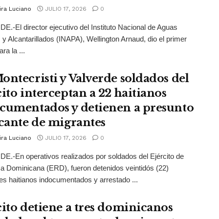
ira Luciano
JULIO 17, 2026
0
.-El director ejecutivo del Instituto Nacional de Aguas
 y Alcantarillados (INAPA), Wellington Arnaud, dio el primer
ra la ...
ontecristi y Valverde soldados del
cito interceptan a 22 haitianos
cumentados y detienen a presunto
icante de migrantes
ira Luciano
JULIO 17, 2026
0
.-En operativos realizados por soldados del Ejército de
a Dominicana (ERD), fueron detenidos veintidós (22)
es haitianos indocumentados y arrestado ...
cito detiene a tres dominicanos