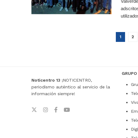
Valverde
adscrito
utilizado
1
2
GRUPO
Noticentro 13
¡NOTICENTRO,
Gru
periodismo auténtico al servicio de la
Tel
información siempre!
Viv
Emi
Tel
Dig
Tel