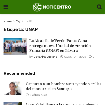
Home
Tag
UNAP
Etiqueta:
UNAP
La Alcaldía de Verón Punta Cana
entrega nueva Unidad de Atención
Primaria (UNAP) en Bávaro
by
Deyanira Luciano
AGOSTO 1, 2025
0
Recommended
Capturan a un hombre sustrayendo varillas
del monorriel en Santiago
2 AÑOS AGO
CoopEclof llama a la conciencia ambiental