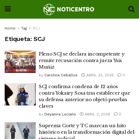
Home
Tag
SCJ
Etiqueta:
SCJ
Pleno SCJ se declara incompetente y
remite recusación contra jueza Ysis
Muñiz
by
Carolina Ceballos
ABRIL 23, 2026
0
SCJ confirma condena de 12 años
contra Yokairy Sosa tras establecer que
su defensa anterior no objetó pruebas
claves
by
Deyanira Luciano
ABRIL 2, 2026
0
Suprema Corte y TC marcan un hito
histórico en la transformación digital del
sistema judicial