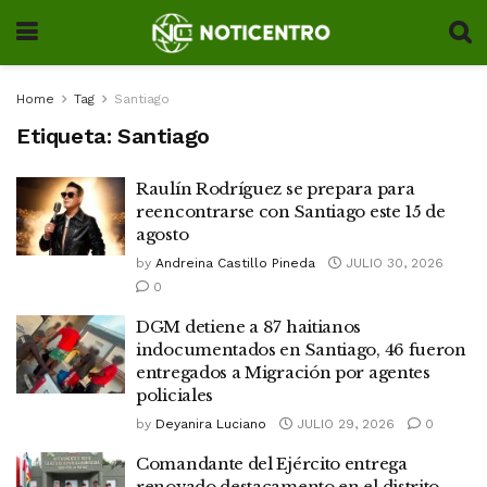
Home
Tag
Santiago
Etiqueta:
Santiago
Raulín Rodríguez se prepara para
reencontrarse con Santiago este 15 de
agosto
by
Andreina Castillo Pineda
JULIO 30, 2026
0
DGM detiene a 87 haitianos
indocumentados en Santiago, 46 fueron
entregados a Migración por agentes
policiales
by
Deyanira Luciano
JULIO 29, 2026
0
Comandante del Ejército entrega
renovado destacamento en el distrito