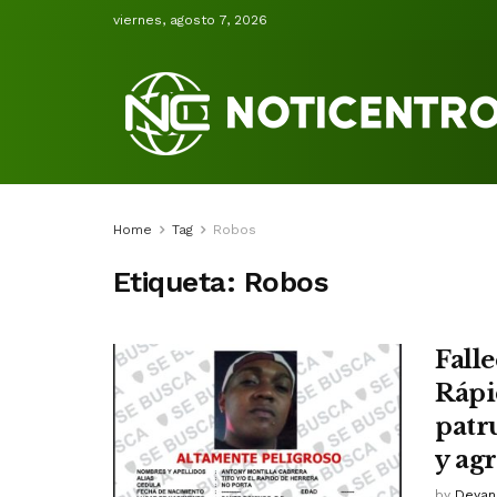
viernes, agosto 7, 2026
Home
Tag
Robos
Etiqueta:
Robos
Fall
Rápi
patr
y ag
by
Deyan