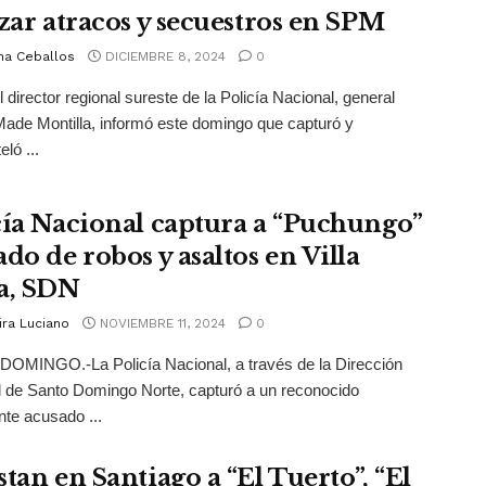
izar atracos y secuestros en SPM
na Ceballos
DICIEMBRE 8, 2024
0
 director regional sureste de la Policía Nacional, general
de Montilla, informó este domingo que capturó y
ló ...
cía Nacional captura a “Puchungo”
do de robos y asaltos en Villa
a, SDN
ira Luciano
NOVIEMBRE 11, 2024
0
OMINGO.-La Policía Nacional, a través de la Dirección
 de Santo Domingo Norte, capturó a un reconocido
nte acusado ...
tan en Santiago a “El Tuerto”, “El