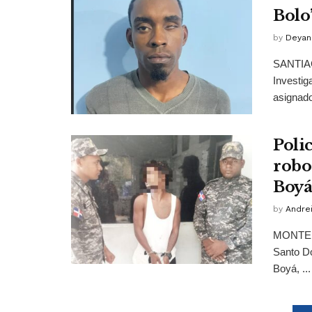
Bolo
by
Deyan
SANTIAG
Investig
asignado
Poli
robo
Boyá
by
Andrei
MONTE PL
Santo Do
Boyá, ...