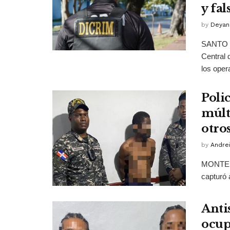
y fal
by
Deyan
SANTO D
Central 
los opera
Poli
múlt
otro
by
Andrei
MONTE PL
capturó 
Anti
ocup