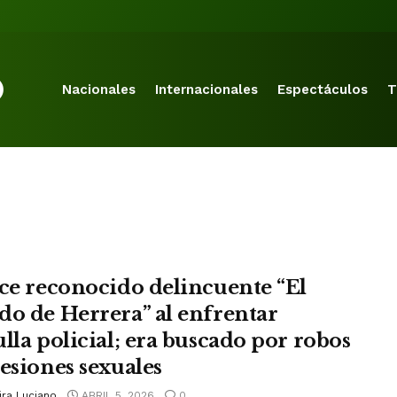
Nacionales
Internacionales
Espectáculos
T
ece reconocido delincuente “El
do de Herrera” al enfrentar
ulla policial; era buscado por robos
resiones sexuales
ira Luciano
ABRIL 5, 2026
0