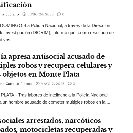
sificación
ira Luciano
JUNIO 24, 2025
0
OMINGO.-La Policía Nacional, a través de la Dirección
de Investigación (DICRIM), informó que, como resultado de
tivos ...
cía apresa antisocial acusado de
iples robos y recupera celulares y
s objetos en Monte Plata
na Castillo Pineda
MAYO 2, 2025
0
ATA.- Tras labores de inteligencia la Policía Nacional
a un hombre acusado de cometer múltiples robos en la ...
sociales arrestados, narcóticos
ados, motocicletas recuperadas y