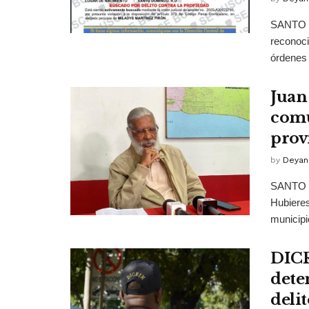
SANTO D
reconoci
órdenes 
Juan
comu
prov
by
Deyan
SANTO D
Hubieres
municipio
DICR
dete
deli