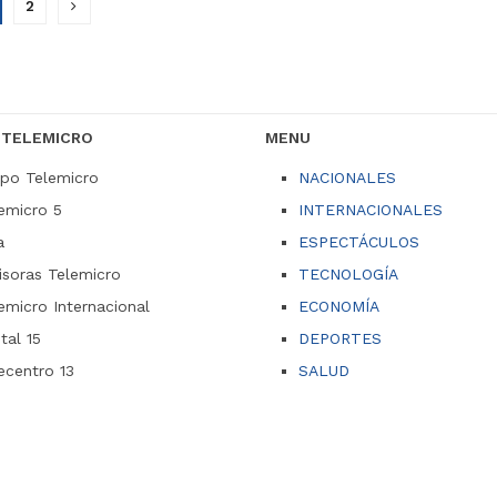
2
 TELEMICRO
MENU
po Telemicro
NACIONALES
emicro 5
INTERNACIONALES
a
ESPECTÁCULOS
soras Telemicro
TECNOLOGÍA
emicro Internacional
ECONOMÍA
ital 15
DEPORTES
ecentro 13
SALUD