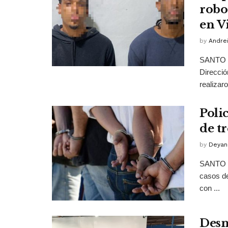
robo
en V
by
Andrei
SANTO D
Direcció
realizaro
Poli
de tr
by
Deyan
SANTO D
casos de
con ...
Desm