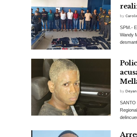
real
by
Caroli
SPM.- El
Wandy Ma
desmante
Poli
acusa
Mell
by
Deyan
SANTO D
Regional
delincue
Arres