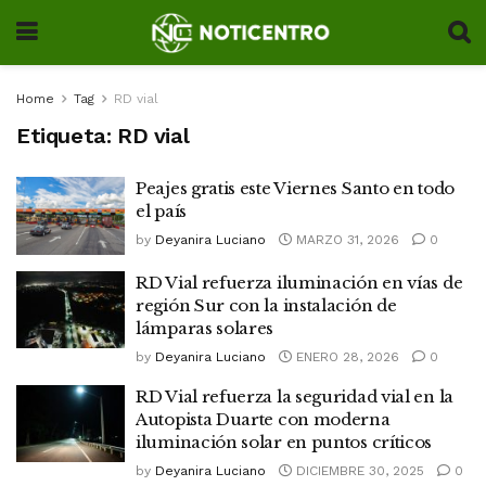
Home
Tag
RD vial
Etiqueta:
RD vial
Peajes gratis este Viernes Santo en todo
el país
by
Deyanira Luciano
MARZO 31, 2026
0
RD Vial refuerza iluminación en vías de
región Sur con la instalación de
lámparas solares
by
Deyanira Luciano
ENERO 28, 2026
0
RD Vial refuerza la seguridad vial en la
Autopista Duarte con moderna
iluminación solar en puntos críticos
by
Deyanira Luciano
DICIEMBRE 30, 2025
0