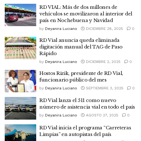
RD VIAL: Más de dos millones de
vehículos se movilizaron al interior del
país en Nochebuena y Navidad
by
Deyanira Luciano
DICIEMBRE 28, 2025
0
RD Vial anuncia queda eliminada
digitación manual del TAG de Paso
Rápido
by
Deyanira Luciano
DICIEMBRE 2, 2025
0
Hostos Rizik, presidente de RD Vial,
funcionario público del mes
by
Deyanira Luciano
SEPTIEMBRE 3, 2025
0
RD Vial lanza el 511 como nuevo
número de asistencia vial en todo el país
by
Deyanira Luciano
AGOSTO 27, 2025
0
RD Vial inicia el programa “Carreteras
Limpias” en autopistas del país