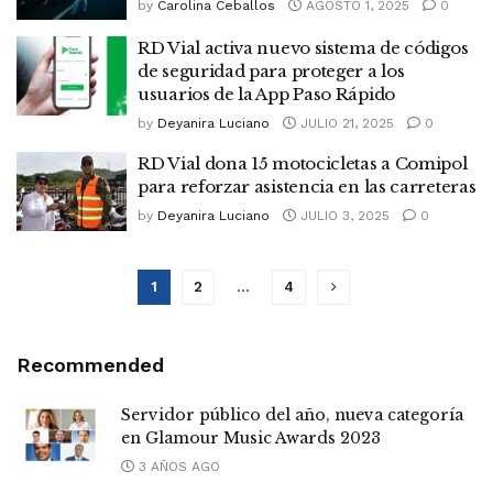
by
Carolina Ceballos
AGOSTO 1, 2025
0
RD Vial activa nuevo sistema de códigos
de seguridad para proteger a los
usuarios de la App Paso Rápido
by
Deyanira Luciano
JULIO 21, 2025
0
RD Vial dona 15 motocicletas a Comipol
para reforzar asistencia en las carreteras
by
Deyanira Luciano
JULIO 3, 2025
0
1
2
…
4
Recommended
Servidor público del año, nueva categoría
en Glamour Music Awards 2023
3 AÑOS AGO