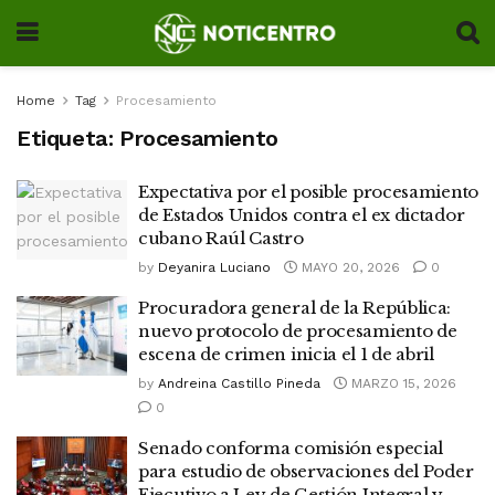
Home
Tag
Procesamiento
Etiqueta:
Procesamiento
Expectativa por el posible procesamiento
de Estados Unidos contra el ex dictador
cubano Raúl Castro
by
Deyanira Luciano
MAYO 20, 2026
0
Procuradora general de la República:
nuevo protocolo de procesamiento de
escena de crimen inicia el 1 de abril
by
Andreina Castillo Pineda
MARZO 15, 2026
0
Senado conforma comisión especial
para estudio de observaciones del Poder
Ejecutivo a Ley de Gestión Integral y