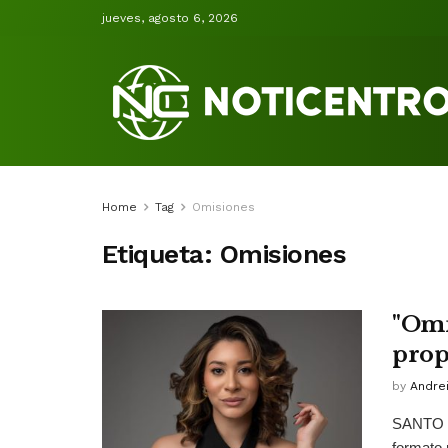
jueves, agosto 6, 2026
Home
Tag
Omisiones
Etiqueta:
Omisiones
"Omi
prop
by
Andrei
SANTO D
formato 