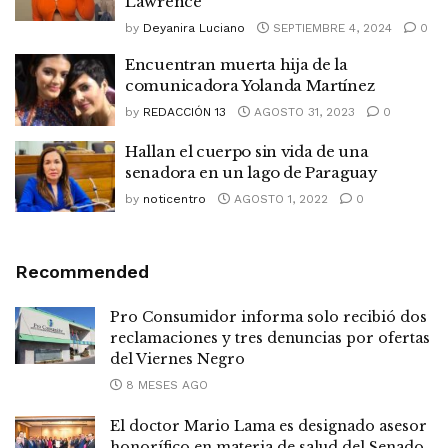
Lawrence
by
Deyanira Luciano
SEPTIEMBRE 4, 2024
0
Encuentran muerta hija de la
comunicadora Yolanda Martínez
by
REDACCIÓN 13
AGOSTO 31, 2023
0
Hallan el cuerpo sin vida de una
senadora en un lago de Paraguay
by
noticentro
AGOSTO 1, 2022
0
Recommended
Pro Consumidor informa solo recibió dos
reclamaciones y tres denuncias por ofertas
del Viernes Negro
8 MESES AGO
El doctor Mario Lama es designado asesor
honorífico en materia de salud del Senado