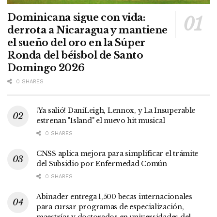
Dominicana sigue con vida:
derrota a Nicaragua y mantiene
el sueño del oro en la Súper
Ronda del béisbol de Santo
Domingo 2026
0 SHARES
¡Ya salió! DaniLeigh, Lennox, y La Insuperable
estrenan "Island" el nuevo hit musical
0 SHARES
CNSS aplica mejora para simplificar el trámite
del Subsidio por Enfermedad Común
0 SHARES
Abinader entrega 1,500 becas internacionales
para cursar programas de especialización,
maestrías y doctorados en universidades del