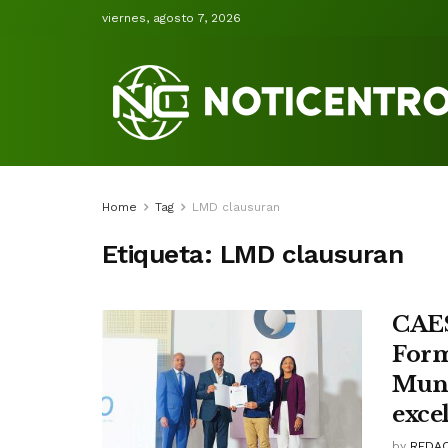
viernes, agosto 7, 2026
Home
Tag
LMD clausuran
Etiqueta:
LMD clausuran
CAES
Form
Muni
exce
by
REDAC