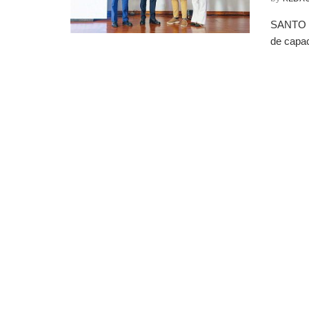
SANTO D
de capac