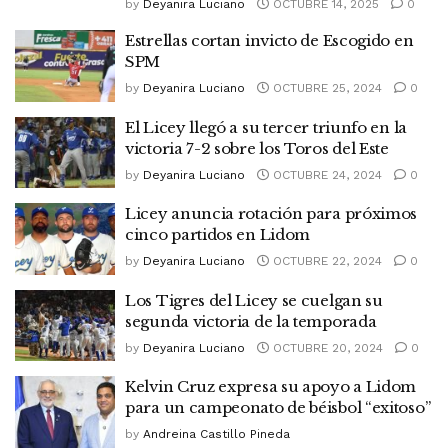
by
Deyanira Luciano
OCTUBRE 14, 2025
0
Estrellas cortan invicto de Escogido en
SPM
by
Deyanira Luciano
OCTUBRE 25, 2024
0
El Licey llegó a su tercer triunfo en la
victoria 7-2 sobre los Toros del Este
by
Deyanira Luciano
OCTUBRE 24, 2024
0
Licey anuncia rotación para próximos
cinco partidos en Lidom
by
Deyanira Luciano
OCTUBRE 22, 2024
0
Los Tigres del Licey se cuelgan su
segunda victoria de la temporada
by
Deyanira Luciano
OCTUBRE 20, 2024
0
Kelvin Cruz expresa su apoyo a Lidom
para un campeonato de béisbol “exitoso”
by
Andreina Castillo Pineda