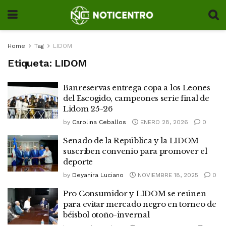
Home
Tag
LIDOM
Etiqueta:
LIDOM
Banreservas entrega copa a los Leones
del Escogido, campeones serie final de
Lidom 25-26
by
Carolina Ceballos
ENERO 28, 2026
0
Senado de la República y la LIDOM
suscriben convenio para promover el
deporte
by
Deyanira Luciano
NOVIEMBRE 18, 2025
0
Pro Consumidor y LIDOM se reúnen
para evitar mercado negro en torneo de
béisbol otoño-invernal