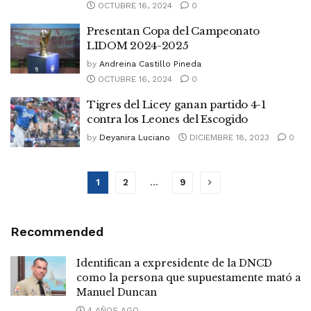
OCTUBRE 16, 2024
0
Presentan Copa del Campeonato
LIDOM 2024-2025
by
Andreina Castillo Pineda
OCTUBRE 16, 2024
0
Tigres del Licey ganan partido 4-1
contra los Leones del Escogido
by
Deyanira Luciano
DICIEMBRE 18, 2023
0
1
2
…
9
Recommended
Identifican a expresidente de la DNCD
como la persona que supuestamente mató a
Manuel Duncan
4 AÑOS AGO