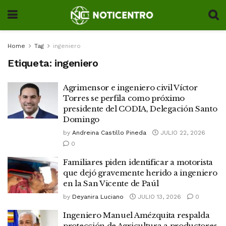
Home
Tag
ingeniero
Etiqueta:
ingeniero
Agrimensor e ingeniero civil Víctor
Torres se perfila como próximo
presidente del CODIA, Delegación Santo
Domingo
by
Andreina Castillo Pineda
JULIO 22, 2026
0
Familiares piden identificar a motorista
que dejó gravemente herido a ingeniero
en la San Vicente de Paúl
by
Deyanira Luciano
JULIO 13, 2026
0
Ingeniero Manuel Amézquita respalda
protección de Agricultura a productores