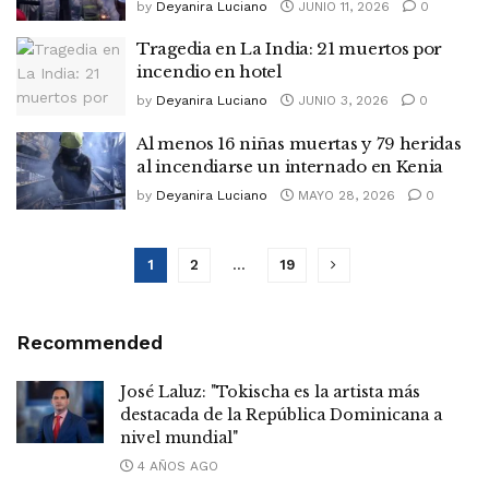
by
Deyanira Luciano
JUNIO 11, 2026
0
Tragedia en La India: 21 muertos por
incendio en hotel
by
Deyanira Luciano
JUNIO 3, 2026
0
Al menos 16 niñas muertas y 79 heridas
al incendiarse un internado en Kenia
by
Deyanira Luciano
MAYO 28, 2026
0
1
2
…
19
Recommended
José Laluz: "Tokischa es la artista más
destacada de la República Dominicana a
nivel mundial"
4 AÑOS AGO