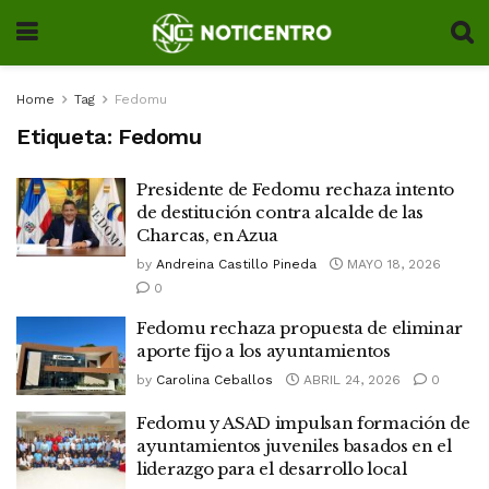
Home
Tag
Fedomu
Etiqueta:
Fedomu
Presidente de Fedomu rechaza intento
de destitución contra alcalde de las
Charcas, en Azua
by
Andreina Castillo Pineda
MAYO 18, 2026
0
Fedomu rechaza propuesta de eliminar
aporte fijo a los ayuntamientos
by
Carolina Ceballos
ABRIL 24, 2026
0
Fedomu y ASAD impulsan formación de
ayuntamientos juveniles basados en el
liderazgo para el desarrollo local