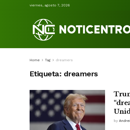
viernes, agosto 7, 2026
Home
Tag
dreamers
Etiqueta:
dreamers
Trum
“dre
Unid
by
Andrei