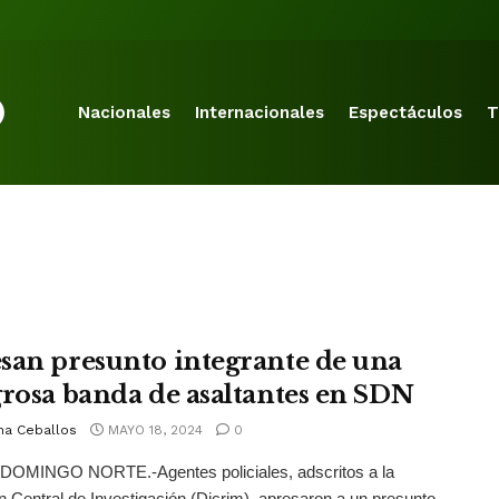
Nacionales
Internacionales
Espectáculos
T
san presunto integrante de una
grosa banda de asaltantes en SDN
na Ceballos
MAYO 18, 2024
0
OMINGO NORTE.-Agentes policiales, adscritos a la
n Central de Investigación (Dicrim), apresaron a un presunto