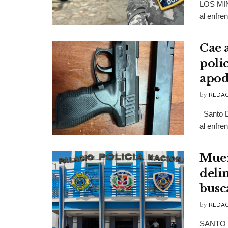
LOS MIN
al enfren
Cae 
poli
apod
by
REDAC
Santo Do
al enfren
Muer
deli
busc
by
REDAC
SANTO D