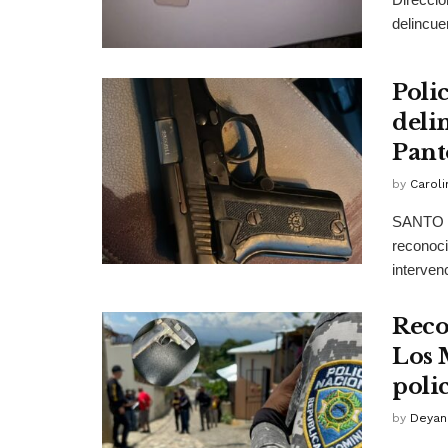
delincue
Poli
deli
Pant
by
Caroli
SANTO D
reconoci
intervenc
Reco
Los 
poli
by
Deyan