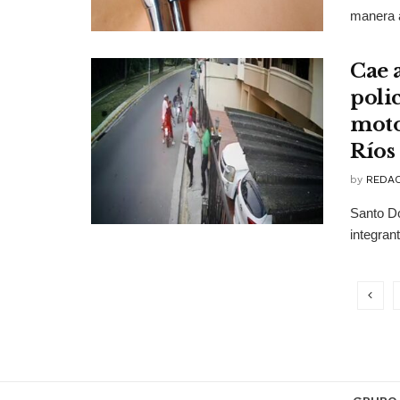
manera ac
Cae 
poli
moto
Ríos
by
REDAC
Santo Do
integran