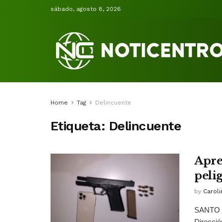
sábado, agosto 8, 2026
Home
Tag
Delincuente
Etiqueta:
Delincuente
Apre
peli
by
Caroli
SANTO D
Direcció