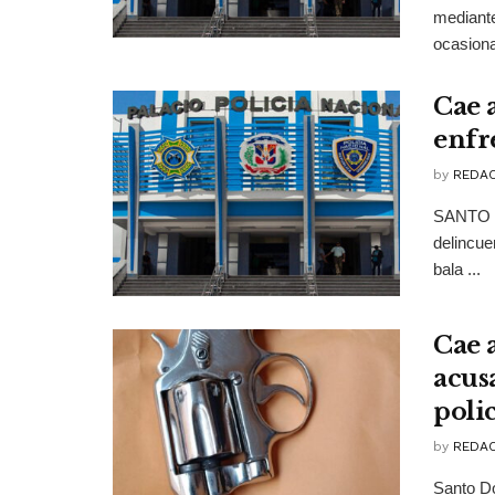
mediante
ocasiona
Cae 
enfr
by
REDAC
SANTO D
delincue
bala ...
Cae 
acus
polic
by
REDAC
Santo D