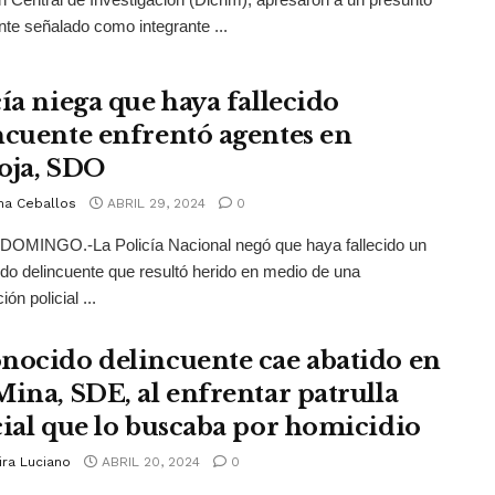
nte señalado como integrante ...
cía niega que haya fallecido
ncuente enfrentó agentes en
oja, SDO
na Ceballos
ABRIL 29, 2024
0
OMINGO.-La Policía Nacional negó que haya fallecido un
do delincuente que resultó herido en medio de una
ión policial ...
nocido delincuente cae abatido en
Mina, SDE, al enfrentar patrulla
cial que lo buscaba por homicidio
ira Luciano
ABRIL 20, 2024
0