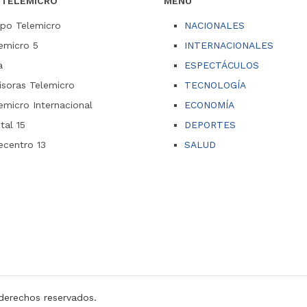
 TELEMICRO
MENU
po Telemicro
NACIONALES
emicro 5
INTERNACIONALES
a
ESPECTÁCULOS
soras Telemicro
TECNOLOGÍA
emicro Internacional
ECONOMÍA
ital 15
DEPORTES
ecentro 13
SALUD
derechos reservados.