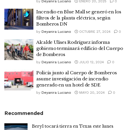
by
Deyanira Luciano
ENERO 20, 2025
0
Incendio en Blue Mall se generó en los
filtros de la planta eléctrica, según
Bomberos DN
by
Deyanira Luciano
OCTUBRE 27, 2024
0
Alcalde Ulises Rodríguez informa
gobierno terminará edificio del Cuerpo
de Bomberos
by
Deyanira Luciano
JULIO 12, 2024
0
Policía junto al Cuerpo de Bomberos
asume investigación de incendio
generado en un hotel de SDE
by
Deyanira Luciano
MAYO 20, 2024
0
Recommended
Beryl tocará tierra en Texas este lunes