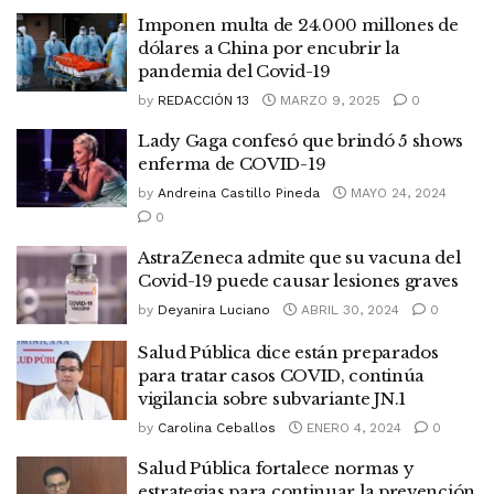
Imponen multa de 24.000 millones de
dólares a China por encubrir la
pandemia del Covid-19
by
REDACCIÓN 13
MARZO 9, 2025
0
Lady Gaga confesó que brindó 5 shows
enferma de COVID-19
by
Andreina Castillo Pineda
MAYO 24, 2024
0
AstraZeneca admite que su vacuna del
Covid-19 puede causar lesiones graves
by
Deyanira Luciano
ABRIL 30, 2024
0
Salud Pública dice están preparados
para tratar casos COVID, continúa
vigilancia sobre subvariante JN.1
by
Carolina Ceballos
ENERO 4, 2024
0
Salud Pública fortalece normas y
estrategias para continuar la prevención