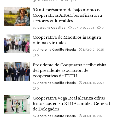
NOVIEMBRE 13, 2025
0
92 mil préstamos de bajo monto de
Cooperativas AIRAC beneficiaron a
sectores vulnerables
by
Carolina Ceballos
JUNIO 9, 2025
0
Cooperativa de Maestros inaugura
oficinas virtuales
by
Andreina Castillo Pineda
MAYO 2, 2025
0
Presidente de Coopnama recibe visita
del presidente asociación de
cooperativas de EE.UU.
by
Andreina Castillo Pineda
ABRIL 11, 2025
0
Cooperativa Vega Real alcanza cifras
históricas en su XLII Asamblea General
de Delegados
by
Andreina Castillo Pineda
ABRIL 8, 2025