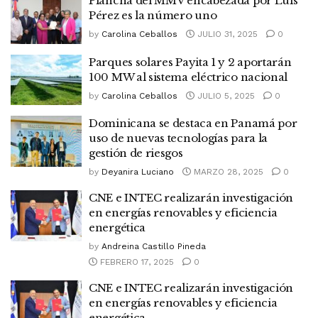
Plancha del MMV encabezada por Luis
Pérez es la número uno
by
Carolina Ceballos
JULIO 31, 2025
0
Parques solares Payita 1 y 2 aportarán
100 MW al sistema eléctrico nacional
by
Carolina Ceballos
JULIO 5, 2025
0
Dominicana se destaca en Panamá por
uso de nuevas tecnologías para la
gestión de riesgos
by
Deyanira Luciano
MARZO 28, 2025
0
CNE e INTEC realizarán investigación
en energías renovables y eficiencia
energética
by
Andreina Castillo Pineda
FEBRERO 17, 2025
0
CNE e INTEC realizarán investigación
en energías renovables y eficiencia
energética