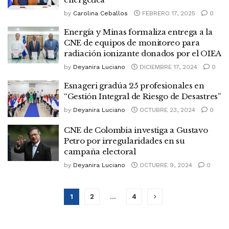
by
Carolina Ceballos
FEBRERO 17, 2025
0
Energía y Minas formaliza entrega a la
CNE de equipos de monitoreo para
radiación ionizante donados por el OIEA
by
Deyanira Luciano
DICIEMBRE 17, 2024
0
Esnageri gradúa 25 profesionales en
“Gestión Integral de Riesgo de Desastres”
by
Deyanira Luciano
OCTUBRE 23, 2024
0
CNE de Colombia investiga a Gustavo
Petro por irregularidades en su
campaña electoral
by
Deyanira Luciano
OCTUBRE 9, 2024
0
1
2
…
4