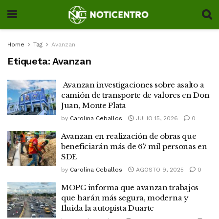
Home
Tag
Avanzan
Etiqueta:
Avanzan
Avanzan investigaciones sobre asalto a
camión de transporte de valores en Don
Juan, Monte Plata
by
Carolina Ceballos
JULIO 15, 2026
0
Avanzan en realización de obras que
beneficiarán más de 67 mil personas en
SDE
by
Carolina Ceballos
AGOSTO 9, 2025
0
MOPC informa que avanzan trabajos
que harán más segura, moderna y
fluida la autopista Duarte