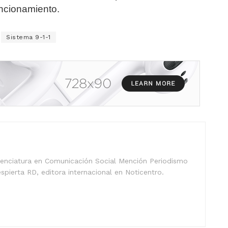
ncionamiento.
Sistema 9-1-1
icenciatura en Comunicación Social Mención Periodismo
spierta RD, editora internacional en Noticentro.