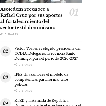
Asotedom reconoce a
Rafael Cruz por sus aportes
al fortalecimiento del
sector textil dominicano
0 SHARES
Víctor Torres es elegido presidente del
CODIA, Delegación Provincia Santo
Domingo, para el período 2026-2027
0 SHARES
IPES da a conocer el modelo de
competencias para formar a los
policías
0 SHARES
ETED y la Armada de República
Dominicana articulan esfuerzos para el