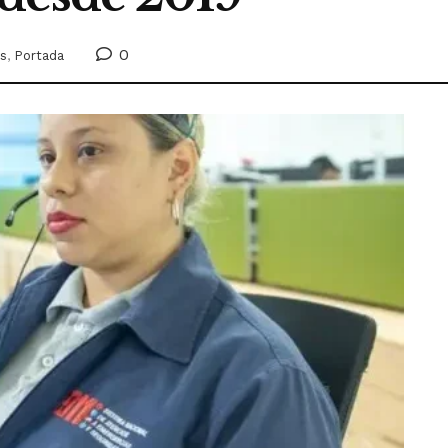
0
es
,
Portada